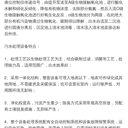
液位控制仪传递信号，由提升泵送至A级生物接触氧化池，进行酸化
水解和硝化反硝化，降低有机物浓度，去除部分氨氮，然后入流O级
生物接触氧化池进行好氧生化反应，o级生物池分为两级，在此绝大
部分有机污染物通过生物氧化、吸附得以降解，出水自流至二沉池
进行固液分离后，沉淀池上清水池消毒，清水流入清水池直接达标
后外排。
污水处理设备特点：
1、处理工艺以生物处理工艺为主，结合吸附过滤，消菌等工艺，处
理能力高，适用范围广，出水效果好；
2、采用一体化结构，整套设备可埋入地表以下，地表可作绿化或其
他用地，不需建房及采暖保温；也可设置在室内；运行噪声低，对
周围环境无影响；
3、净化程度高，污泥产生量少；除臭方式采用常规高空排放，另配
有土壤脱臭措施，无异味产生；
4、整个设备处理系统配有全自动控制系统和设备故障报警系统，运
行安全可靠，操作简便，无需专人职守，只需适时进行设备维护和