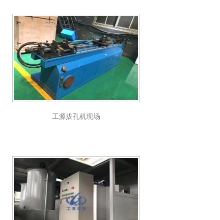
工源拔孔机现场